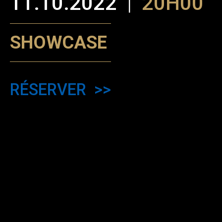
11.10.2022
|
20H00
SHOWCASE
RÉSERVER
Sarah Lavaud-Petroff présente les deux volets de son
travail de création, seule-en-scène et concerts-
conférences :
– 1ère partie :
Musique du silence
(extrait) – un seule-en-
scène autour du cycle
Música callada
, de Federico
Mompou
– 2e partie :
Sur un sentier découvert
, épisode 2 (extrait) –