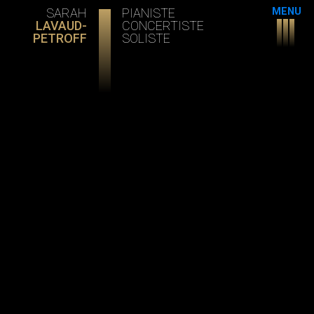
Actuali
SARAH
PIANISTE
MENU
LAVAUD-
CONCERTISTE
Agend
PETROFF
SOLISTE
Portrait
–
Biograp
Créatio
origina
La
Compa
Orynx
Galerie
Contac