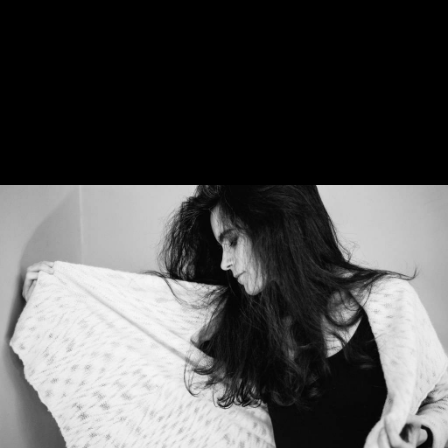
création
graphique et
programmation
agence Si - paris