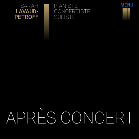
Actuali
SARAH
PIANISTE
MENU
LAVAUD-
CONCERTISTE
Agend
PETROFF
SOLISTE
Portrait
–
Biograp
Créatio
origina
La
Compa
Orynx
APRÈS CONCERT
Galerie
Contac