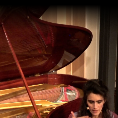
création
graphique et
programmation
agence Si - paris